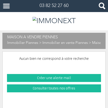
03 82 52 27 60
MAISON À VENDRE PIENNES
Immobilier Piennes
>
Immobilier en vente Piennes
> Maison en
Aucun bien ne correspond à votre recherche
Créer une alerte mail
Consulter toutes nos offres