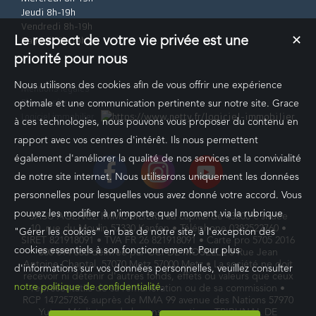
Jeudi 8h-19h
Vendredi 8h-19h
Le respect de votre vie privée est une
✕
Samedi 8h-19h
priorité pour nous
Nous utilisons des cookies afin de vous offrir une expérience
Mentions légales
Plan du site
optimale et une communication pertinente sur notre site. Grace
Logiciel immobilier
à ces technologies, nous pouvons vous proposer du contenu en
rapport avec vos centres d'intérêt. Ils nous permettent
également d'améliorer la qualité de nos services et la convivialité
de notre site internet. Nous utiliserons uniquement les données
personnelles pour lesquelles vous avez donné votre accord. Vous
pouvez les modifier à n'importe quel moment via la rubrique
SASU AGENCE IMMOBILIERE au capital de 43000 € située
10, rue du Moulin 57330 Kanfen • Téléphone 0382522760 •
"Gérer les cookies" en bas de notre site, à l'exception des
SIRET 821918091 • TVA FR 26 821918091 • Carte pro 5705 2016
cookies essentiels à son fonctionnement. Pour plus
000 014 855 délivrée par CCI DE MOSELLE 5 Rue Jean
Antoine Chaptal, 57070 Metz 57000 Metz • La société ne doit
d'informations sur vos données personnelles, veuillez consulter
recevoir ni détenir d'autres fonds, effets ou valeurs que ceux
notre politique de confidentialité
.
représentatifs de sa rémunération ou de sa commission •
RCP 147257856 auprès de MMA 99 avenue des Nations 57970
Yutz • Médiateur de la consommation : TRIBUNAL DE