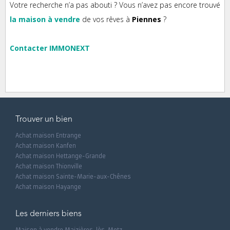
Votre recherche n’a pas abouti ? Vous n’avez pas encore trouvé
la maison à vendre
de vos rêves à
Piennes
?
Contacter IMMONEXT
Trouver un bien
Achat maison Entrange
Achat maison Kanfen
Achat maison Hettange-Grande
Achat maison Thionville
Achat maison Sainte-Marie-aux-Chênes
Achat maison Hayange
Les derniers biens