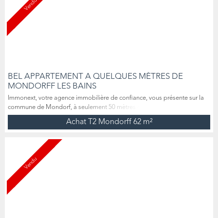
Vendu
BEL APPARTEMENT A QUELQUES MÈTRES DE
MONDORFF LES BAINS
Immonext, votre agence immobilière de confiance, vous présente sur la
commune de Mondorf, à seulement 50 mètres de la frontière
luxembourgeoise, ce charmant appartement T2 de 62 m², accompagné
Achat T2 Mondorff
62 m²
d’un spacieux garage et d’une place de parking privative. Situé au 2ème
et dernier étage d’une petite résidence bien entretenue, sans aucun
travaux à prévoir, cet appartement sous combles est une ...
Vendu