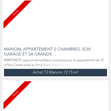
exposés sud, un salon, une salle de bain avec do...
Vendu
MANOM, APPARTEMENT 2 CHAMBRES, SON
GARAGE ET SA GRANDE ...
IMMONEXT, agence immobilière, vous propose un appartement de 72
m² (loi Carrez) situé au fond d'une impasse (rue Jean Wiltz) à MANOM,
sa belle terrasse, son garage individuel et son jardin privatif. Situé au 1er
Achat T3 Manom
72.15 m²
étage (sur deux) d’une petite résidence de 3 appartements gérée de
manière bénévole, l'appartement se compose d’un hall d'entrée, un
espace cuisine ouvert sur le salon-séjour ex...
Vendu