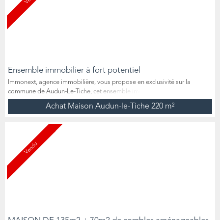
Ensemble immobilier à fort potentiel
Immonext, agence immobilière, vous propose en exclusivité sur la
commune de Audun-Le-Tiche, cet ensemble immobilier à fort potentiel,
composé de 2 cellules commerciales, un appartement avec terrasse, des
Achat Maison Audun-le-Tiche
220 m²
combles à aménager, plusieurs caves, ainsi qu’un lot de 3 garages et des
places de parking. Idéal pour un investisseur, promoteur ou bien même
pour une famille ayant besoin d'espace, ce...
Vendu