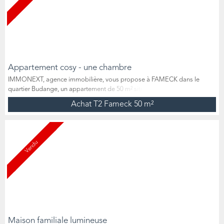
Appartement cosy - une chambre
IMMONEXT, agence immobilière, vous propose à FAMECK dans le
quartier Budange, un appartement de 50 m² situé dans une petite
copropriété de 12 lots d’habitation, au 1er et dernier étage. Il se
Achat T2 Fameck
50 m²
compose d’une entrée ouverte sur le salon/séjour, d’une cuisine équipée
avec accès au balcon, d’une chambre avec accès balcon, ainsi que d’une
salle de bains comprenant douche, meuble vasque et WC ...
Vendu
Maison familiale lumineuse