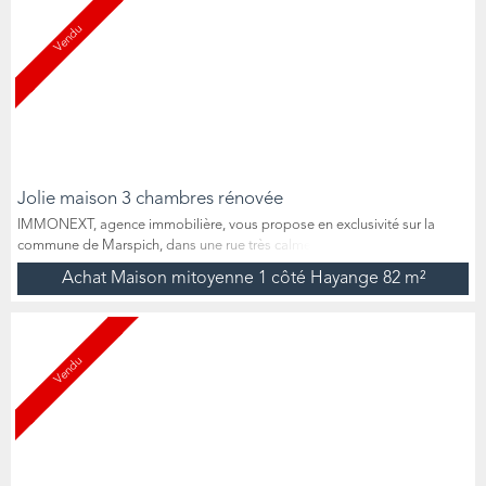
Vendu
Jolie maison 3 chambres rénovée
IMMONEXT, agence immobilière, vous propose en exclusivité sur la
commune de Marspich, dans une rue très calme, cette belle propriété
sans travaux à prévoir de 82 m2 habitables entièrement rénovée .
Achat Maison mitoyenne 1 côté Hayange
82 m²
Implantée sur un terrain de 243 m2, à seulement quelques minutes de la
frontière Luxembourgeoise, cette maison bénéficie d'un emplacement
idéal à proximité des écoles, des commerces, des accè...
Vendu