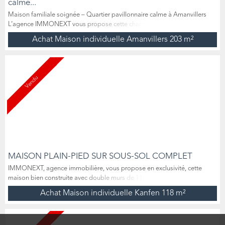
calme...
Maison familiale soignée – Quartier pavillonnaire calme à Amanvillers
L’agence IMMONEXT vous propose cette charmante maison
individuelle, parfaitement entretenue, offrant environ 203 m² habitables.
Achat Maison individuelle Amanvillers
203 m²
Idéalement située dans un quartier pavillonnaire calme et recherché, elle
bénéficie d’une exposition sud-ouest. Au rez-de-chaussée, vous
trouverez, un hall d'entrée, un lumineux salon-séjour...
Vendu
MAISON PLAIN-PIED SUR SOUS-SOL COMPLET
IMMONEXT, agence immobilière, vous propose en exclusivité, cette
maison bien construite avec double murs de 118 m2 habitables dont
105m2 de plain-pied, composée de 4 chambres, idéalement située sur la
Achat Maison individuelle Kanfen
118 m²
commune de Kanfen . Construite dans le années 1980 sur un grand
terrain de 1900m2, à seulement quelques minutes de la frontière
luxembourgeoise et des accès autoroutiers , elle vous offrir...