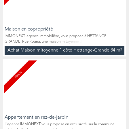
Maison en copropriété
IMMONEXT, agence immobilière, vous propose à HETTANGE-
GRANDE, Rue Roana, une maison mitoyenne d’un côté, située en
copropriété au sein d’une résidence calme et récente. Cette maison,
Achat Maison mitoyenne 1 côté Hettange-Grande
84 m²
construite sur deux niveaux et d’une surface de 84 m², se compose d’une
entrée avec espace rangement, un WC indépendant, une cuisine
équipée ouverte sur un salon/séjour donnant directement accès à une...
Vendu
Appartement en rez-de-jardin
L’agence IMMONEXT vous propose en exclusivité, sur la commune