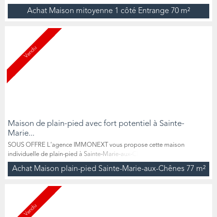
Située dans un quartier calme d’Entrange, elle bénéficie d’un
Achat Maison mitoyenne 1 côté Entrange
70 m²
emplacement privilégié à deux pas de la frontière luxembourgeoise, des
écoles, commerces et autres commodités. 🏡 Édifiée sur une belle
parcelle de 400 m², cette maison vous permettra d’envisag...
Vendu
Maison de plain-pied avec fort potentiel à Sainte-
Marie...
SOUS OFFRE L'agence IMMONEXT vous propose cette maison
individuelle de plain-pied à Sainte‑Marie‑aux‑Chênes (57255). Ce bien
rare à la vente offre un fort potentiel et constitue une belle opportunité
Achat Maison plain-pied Sainte-Marie-aux-Chênes
77 m²
dans un secteur apprécié, à proximité des commodités et avec un accès
rapide aux routes départementales principales. La maison d'une
superficie d'environ 77m² se compose de 5 pièces prin...
Vendu