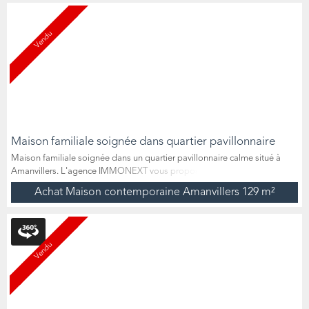
cuisine équipée (plaque de cuisson, hotte, lave-vaisselle) ouverte sur
salo...
Vendu
Maison familiale soignée dans quartier pavillonnaire
Maison familiale soignée dans un quartier pavillonnaire calme situé à
Amanvillers. L'agence IMMONEXT vous propose cette charmante
maison parfaitement individuelle entretenue, d'environ 129 m²
Achat Maison contemporaine Amanvillers
129 m²
habitables, idéalement située dans un quartier pavillonnaire calme et
recherché, exposée sud-ouest. À l'étage principal, vous bénéficiez d'un
salon-séjour traversant lumineux de près de 30 m², d...
Vendu