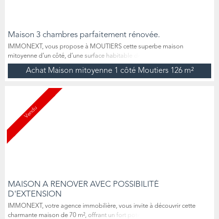
Maison 3 chambres parfaitement rénovée.
IMMONEXT, vous propose à MOUTIERS cette superbe maison
mitoyenne d’un côté, d’une surface habitable de 126 m² entièrement
remise au goût du jour, qui saura ravir les familles en quête d'une maison
Achat Maison mitoyenne 1 côté Moutiers
126 m²
moderne, sans travaux, avec terrasse et jardin. Les grands volumes ainsi
que les équipements installés offrent un confort de vie agréable. Située
rue de Metz, cette maison a été entièrement re...
Vendu
MAISON A RENOVER AVEC POSSIBILITÉ
D'EXTENSION
IMMONEXT, votre agence immobilière, vous invite à découvrir cette
charmante maison de 70 m², offrant un fort potentiel d’aménagement.