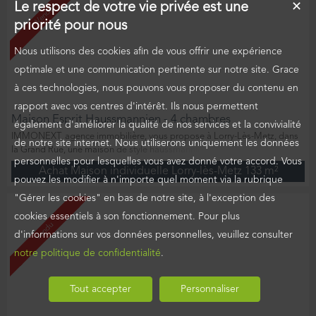
Le respect de votre vie privée est une
✕
Vendu
priorité pour nous
Nous utilisons des cookies afin de vous offrir une expérience
optimale et une communication pertinente sur notre site. Grace
à ces technologies, nous pouvons vous proposer du contenu en
rapport avec vos centres d'intérêt. Ils nous permettent
Maison Esprit Haussmannien - 4 chambres
également d'améliorer la qualité de nos services et la convivialité
IMMONEXT, agence immobilière, vous propose à Lorry-Lès-Metz, dans
de notre site internet. Nous utiliserons uniquement les données
la Grand Rue, une maison de style haussmannien sans vis-à-vis de 133
personnelles pour lesquelles vous avez donné votre accord. Vous
m² habitables. Construite en 1964 sur un terrain de 31 ares entièrement
Achat Maison individuelle Lorry-lès-Metz
133 m²
clôturé, elle offre deux niveaux d'habitation, un sous-sol complet et un
pouvez les modifier à n'importe quel moment via la rubrique
grand jardin. Au rez-de-chaussée, vous trouverez un hall d'entrée, un
"Gérer les cookies" en bas de notre site, à l'exception des
salon/séjour traversant avec accès à un...
cookies essentiels à son fonctionnement. Pour plus
Vendu
d'informations sur vos données personnelles, veuillez consulter
notre politique de confidentialité
.
Tout accepter
Personnaliser