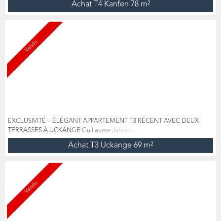
Achat T4 Kanfen
78 m²
ferme entièrement rénové en 2014, l'appartement se compose d'une
cuisine équipée (plaque de cuisson, four, hotte) ouverte sur salon-séjour,
deux chambres, un cellier, une salle de bain avec b...
Vendu
EXCLUSIVITÉ – ÉLÉGANT APPARTEMENT T3 RÉCENT AVEC DEUX
TERRASSES À UCKANGE Guillaume Jahnke, de l’agence Immonext, a le
plaisir de vous présenter en exclusivité ce superbe appartement T3 au
Achat T3 Uckange
69 m²
2ème étage avec ascenseur de 69 m², situé au sein d’une résidence
contemporaine de standing livrée en 2022, sur la commune d’Uckange.
Parfaitement entretenu et quasiment neuf, ce bien rare allie confo...
Vendu