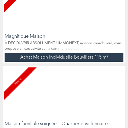
Magnifique Maison
À DÉCOUVRIR ABSOLUMENT ! IMMONEXT, agence immobilière, vous
propose en exclusivité sur la commune de Beuvillers, cette maison
lumineuse, très bien exposée de 114 m2 habitables . Edifiée sur un
Achat Maison individuelle Beuvillers
115 m²
spacieux terrain de 1800 m2, à seulement quelques minutes de la
frontière luxembourgeoise, elle se situe à 2 pas des écoles, des
commerces et autres commodités. Cette maison de qualité est...
Vendu
Maison familiale soignée – Quartier pavillonnaire