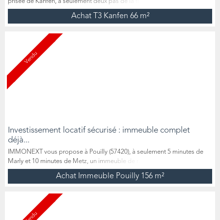
prisée de Kanfen, à seulement deux pas de la frontière
luxembourgeoise, ce superbe appartement 3 pièces de 66 m², en rez-de-
Achat T3 Kanfen
66 m²
jardin, avec terrasse couverte, jardin privatif, cave et 2 places de
stationnement (dont une en garage fermé). Idéalement situé à l’arrière
d’une résidence récente et très calme, ce bien économe en énerg...
Vendu
Investissement locatif sécurisé : immeuble complet
déjà...
IMMONEXT vous propose à Pouilly (57420), à seulement 5 minutes de
Marly et 10 minutes de Metz, un immeuble de rapport intégralement
loué, offrant une rentabilité annuelle d'environ 6,5 %. Il se compose au
Achat Immeuble Pouilly
156 m²
rez-de-chaussée d'un appartement F4 avec trois chambres, un vaste
salon-séjour, une cuisine, une salle de bain, un garage et une terrasse,
loué 590 €/mois hors charges, et au premier é...
Vendu