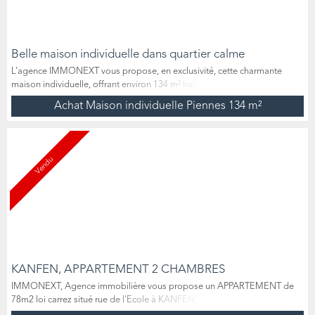
Belle maison individuelle dans quartier calme
L’agence IMMONEXT vous propose, en exclusivité, cette charmante
maison individuelle, offrant environ 134 m² habitables. Idéalement située
dans un quartier pavillonnaire calme et recherché, elle bénéficie d’une
Achat Maison individuelle Piennes
134 m²
exposition plein sud. Au rez-de-chaussée, vous trouverez, un hall
d'entrée desservant un lumineux salon-séjour de près de 34 m², une
vaste cuisine ouverte sur la terrasse et son j...
Vendu
KANFEN, APPARTEMENT 2 CHAMBRES
IMMONEXT, Agence immobilière vous propose un APPARTEMENT de
78m2 loi carrez situé rue de l'Ecole à KANFEN, à proximité immédiate
de Dudelange et des accès autoroutiers. Situé dans un ancien corps de