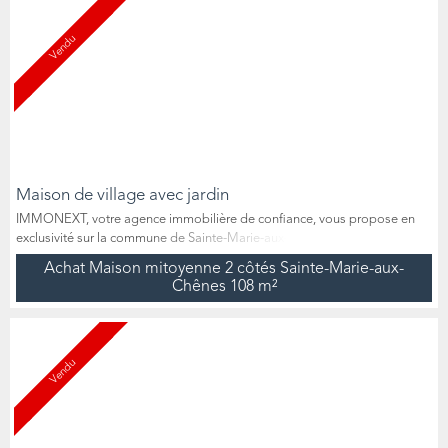
agréable et prêt à emménager. Au rez-de-chaussée, vous trou...
Vendu
Maison de village avec jardin
IMMONEXT, votre agence immobilière de confiance, vous propose en
exclusivité sur la commune de Sainte-Marie-aux-Chênes cette maison
mitoyenne de 108 m² habitables, comprenant 4 chambres, idéalement
Achat Maison mitoyenne 2 côtés Sainte-Marie-aux-
située dans un quartier résidentiel très calme. Édifiée sur un terrain de
Chênes
108 m²
326 m², elle dispose d’une terrasse et d’un jardin exposés plein Sud pour
profiter des beaux jours. Vous apprécierez ...
Vendu