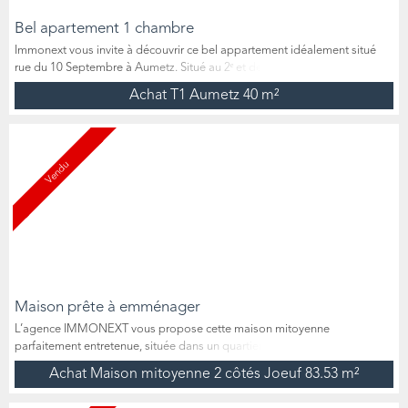
Bel apartement 1 chambre
Immonext vous invite à découvrir ce bel appartement idéalement situé
rue du 10 Septembre à Aumetz. Situé au 2ᵉ et dernier étage d’une petite
copropriété à taille humaine de seulement 3 appartements, l’immeuble
Achat T1 Aumetz
40 m²
est géré de manière bénévole, ce qui permet de bénéficier de charges
très faibles (uniquement l’électricité des parties communes et l’assurance
de la copropriété). Cet appartemen...
Vendu
Maison prête à emménager
L’agence IMMONEXT vous propose cette maison mitoyenne
parfaitement entretenue, située dans un quartier calme, à proximité
immédiate des écoles et des commerces. Ce type de bien, offrant un
Achat Maison mitoyenne 2 côtés Joeuf
83.53 m²
intérieur en trés bon état , est une rare opportunité sur le marché. La
maison a été soignée avec attention, offrant ainsi un cadre de vie