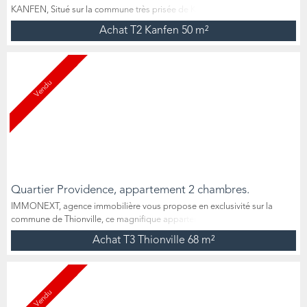
KANFEN, Situé sur la commune très prisée de Kanfen, à seulement
quelques minutes de la frontière luxembourgeoise, découvrez ce
Achat T2 Kanfen
50 m²
superbe appartement 2 pièces de 50 m², en rez-de-chaussée, au sein
d’une résidence calme. Ce bien se distingue par sa localisation, sa faible
consommation énergétique (classe C) et son excellent potent...
Vendu
Quartier Providence, appartement 2 chambres.
IMMONEXT, agence immobilière vous propose en exclusivité sur la
commune de Thionville, ce magnifique appartement entièrement rénové
de 68 m2 habitable de Type 3, idéalement situé dans une rue très calme,
Achat T3 Thionville
68 m²
à 2 pas de la Providence, du centre ville, commerces et autres
commodités. Situé au 4ème et dernier étage (sans ascenseur) d'un
immeuble, cet appartement sans aucun travaux à prévoir, b...
Vendu