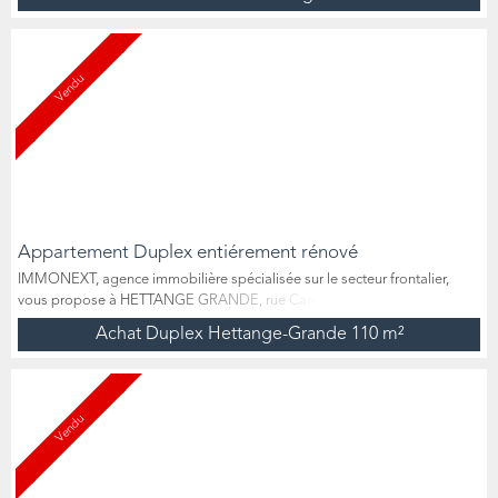
d’habitation mitoyenne sur un seul côté offre un cadre de vie paisible
dans un quartier résidentiel recherché, à proximité immédiate de toutes
les commodités. Édifiée en 1963 sur une...
Vendu
Appartement Duplex entiérement rénové
IMMONEXT, agence immobilière spécialisée sur le secteur frontalier,
vous propose à HETTANGE GRANDE, rue Camille Claudel à 20 min de
Luxembourg ville, un duplex de 110m2 loi carrez (117m2 au sol), et ses 2
Achat Duplex Hettange-Grande
110 m²
balcons. L’appartement, est situé aux 2ème et 3ème (et dernier) étage.
Le premier niveau est composé d’une entrée, un espace cuisine séparé,
une grande pièce de lumineux et traversante...
Vendu