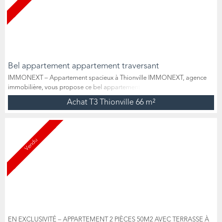
Bel appartement appartement traversant
IMMONEXT – Appartement spacieux à Thionville IMMONEXT, agence
immobilière, vous propose ce bel appartement de 66 m² loi Carrez,
idéalement situé rue de la Libération à Thionville, à proximité immédiate
Achat T3 Thionville
66 m²
des commerces, des commodités et des accès autoroutiers. Situé dans
une copropriété bien entretenue, cet appartement offre de beaux
volumes et une distribution fonctionnelle. Il se compo...
Vendu
EN EXCLUSIVITÉ – APPARTEMENT 2 PIÈCES 50M2 AVEC TERRASSE À