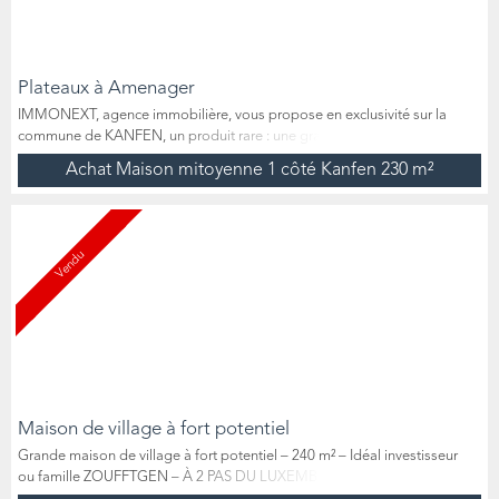
Plateaux à Amenager
IMMONEXT, agence immobilière, vous propose en exclusivité sur la
commune de KANFEN, un produit rare : une grange à aménager
composée de 2 plateaux et la possibilité d’en créer un troisième. Venez
Achat Maison mitoyenne 1 côté Kanfen
230 m²
découvrir cette magnifique opportunité à seulement quelques minutes
de la frontière luxembourgeoise, qui se situe à 2 pas des écoles, des
commerces, des accès autoroutiers et autres commodités....
Vendu
Maison de village à fort potentiel
Grande maison de village à fort potentiel – 240 m² – Idéal investisseur
ou famille ZOUFFTGEN – À 2 PAS DU LUXEMBOURG Située dans un
quartier calme et recherché, cette spacieuse maison de 240 m² (3