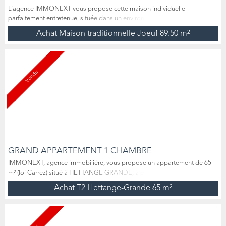
L’agence IMMONEXT vous propose cette maison individuelle
parfaitement entretenue, située dans un environnement paisible et
recherché. Grâce à son exposition sud-ouest, elle bénéficie d’une
Achat Maison traditionnelle Joeuf
89.50 m²
luminosité exceptionnelle et d’une belle vue dominante sur la ville. Au
rez-de-chaussée, vous découvrirez un vaste salon-séjour lumineux
donnant sur la terrasse et le jardin, une cuisine entièrement é...
Vendu
GRAND APPARTEMENT 1 CHAMBRE
IMMONEXT, agence immobilière, vous propose un appartement de 65
m² (loi Carrez) situé à HETTANGE GRANDE, à proximité immédiate de la
gare à pieds (5min) et des accès autoroutiers. Situé au 1er et dernier
Achat T2 Hettange-Grande
65 m²
étage d’une résidence construite en 2002, l'appartement se compose
d’une entrée avec placards, un espace cuisine, un salon-séjour
extrêmement lumineux de 32m2 grâce à son exposition et ...