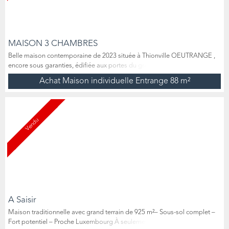
MAISON 3 CHAMBRES
Belle maison contemporaine de 2023 située à Thionville OEUTRANGE ,
encore sous garanties, édifiée aux portes du grand-duché. Élégante et
sobre, cette propriété de 88m2 aux prestations de qualité et aux
Achat Maison individuelle Entrange
88 m²
matériaux nobles, a été construite sur un terrain de 165m2 entièrement
clôturé. Au rez-de-chaussée, vous trouverez un hall d’entrée avec WC,
une cuisine ouverte entièrement équipée ouvert...
Vendu
A Saisir
Maison traditionnelle avec grand terrain de 925 m²– Sous-sol complet –
Fort potentiel – Proche Luxembourg À seulement quelques minutes du