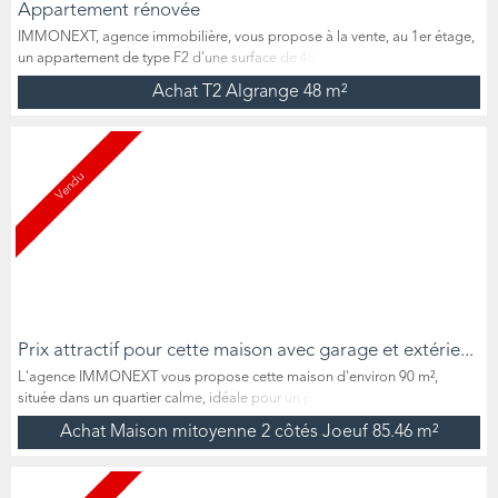
Appartement rénovée
IMMONEXT, agence immobilière, vous propose à la vente, au 1er étage,
un appartement de type F2 d’une surface de 48 m², situé à ALGRANGE
(rue du Président Poincaré). Situé dans une copropriété regroupant X
Achat T2 Algrange
48 m²
lots, l’appartement se compose d’un hall d’entrée, d'une cuisine équipée
(four, lave-vaisselle, plaque à induction), d'une salle à manger, d'une
chambre, et d'une salle de bains avec W...
Vendu
Prix attractif pour cette maison avec garage et extérie...
L'agence IMMONEXT vous propose cette maison d'environ 90 m²,
située dans un quartier calme, idéale pour un premier achat ou un
investissement locatif. Ce bien offre un beau potentiel et convient
Achat Maison mitoyenne 2 côtés Joeuf
85.46 m²
parfaitement à ceux qui souhaitent personnaliser leur futur chez-soi.Des
travaux mineurs sont tout de même à prévoir afin d’optimiser le bien. Au
rez-de-chaussée, vous trouverez un vaste séjour...