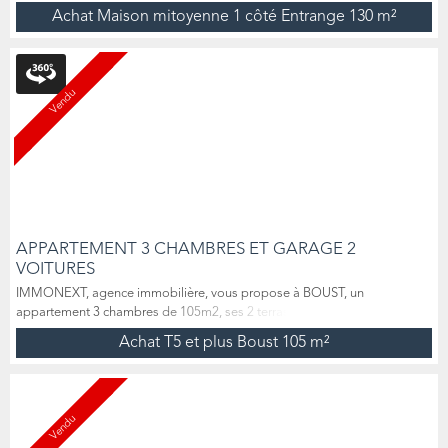
Luxembourg, sur la commune d’Entrange, Guillaume Jahnke de l’agence
Achat Maison mitoyenne 1 côté Entrange
130 m²
Immonext vous propose en exclusivité cette maison mitoyenne d’un côté
de 130m² habitables, construite sur un sous-sol complet avec double
garage en enfilade, le tout sur un magnifique...
Vendu
APPARTEMENT 3 CHAMBRES ET GARAGE 2
VOITURES
IMMONEXT, agence immobilière, vous propose à BOUST, un
appartement 3 chambres de 105m2, ses 2 terrasses, sa cave, et son
garage 2 voitures. VISITE VIRTUELLE SUR DEMANDE Situé à quelques
Achat T5 et plus Boust
105 m²
minutes de HETTANGE GRANDE et du LUXEMBOURG dans une
copropriété construite en 2003, cet appartement situé au dernier étage
(avec ascenseur) se compose d’un hall d’entrée avec buanderie/cell...
Vendu