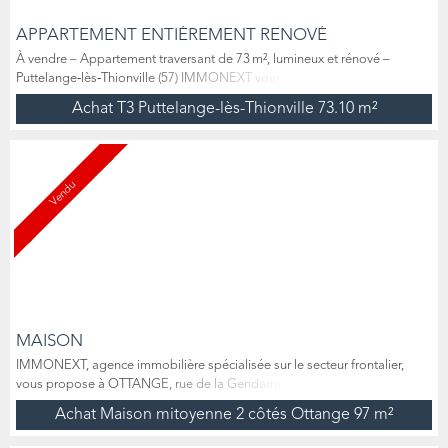
APPARTEMENT ENTIÉREMENT RENOVÉ
À vendre – Appartement traversant de 73 m², lumineux et rénové –
Puttelange‑lès‑Thionville (57) IMMONEXT vous présente ce charmant
appartement de 73 m², idéalement situé rue Pasteur à Puttelange-lès-
Achat T3 Puttelange-lès-Thionville
73.10 m²
Thionville, à seulement 6 minutes (3,5 km) de Mondorf‑les‑Bains
(Luxembourg). Situé au 2ème et dernier étage d’une petite copropriété
de 3 lots, gérée bénévolement, ce bien traversant a été...
Vendu
MAISON
IMMONEXT, agence immobilière spécialisée sur le secteur frontalier,
vous propose à OTTANGE, rue de la Gendarmerie, une jolie petite
maison de 88m2. Localisé dans une rue calme à quelques minutes de la
Achat Maison mitoyenne 2 côtés Ottange
97 m²
frontière luxembourgeoise, la maison est composée au rez-de-chaussée
surélevé d’une cuisine équipée donnant accès à terrasse et au jardinet