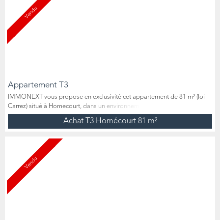
Vendu
Appartement T3
IMMONEXT vous propose en exclusivité cet appartement de 81 m² (loi
Carrez) situé à Homecourt, dans un environnement calme et agréable.
Installé en rez-de-chaussée surélevé, il bénéficie d’un accès pratique tout
Achat T3 Homécourt
81 m²
en conservant de la hauteur par rapport à la rue. Un balcon existe déjà
(prévoir la pose d’une rambarde). Il se compose d’une entrée, d’une
grande pièce à vivre lumineuse avec c...
Vendu