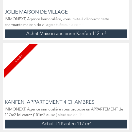
JOLIE MAISON DE VILLAGE
IMMONEXT, Agence Immobilière, vous invite à découvrir cette
charmante maison de village située sur la commune de KANFEN, rue de
la Liberté. Avec une surface habitable de 112 m², cette maison en parfait
Achat Maison ancienne Kanfen
112 m²
état offre un cadre de vie chaleureux et confortable, sans aucun travaux à
prévoir. Description des espaces : Rez-de-chaussée : une entrée
accueillante, une cuisine dînatoire, une chambr...
Vendu
KANFEN, APPARTEMENT 4 CHAMBRES
IMMONEXT, Agence immobilière vous propose un APPARTEMENT de
117m2 loi carrez (151m2 au sol) situé rue de l'Ecole à KANFEN, à
proximité immédiate de Dudelange et des accès autoroutiers. Situé
Achat T4 Kanfen
117 m²
dans un ancien corps de ferme entièrement rénové en 2014,
l'appartement type duplex se compose sur son premier niveau d'une