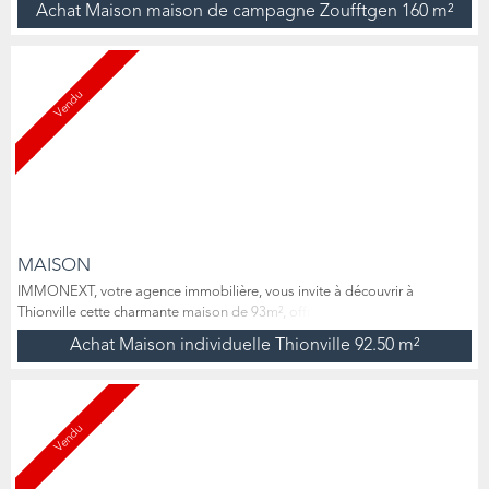
Achat Maison maison de campagne Zoufftgen
160 m²
plateaux de 80m2), édifiée sur un terrain de 11,66 ares, est une
opportunité rare pour les amateurs de beaux volumes et de rénovation.
Son fort potentiel vous permettra de laisser libre cours...
Vendu
MAISON
IMMONEXT, votre agence immobilière, vous invite à découvrir à
Thionville cette charmante maison de 93m², offrant un fort potentiel
d’aménagement. Située dans un quartier calme de VEYMERANGE (rue
Achat Maison individuelle Thionville
92.50 m²
des Viornes), elle bénéficie d’un emplacement privilégié à deux pas de la
frontière luxembourgeoise, des écoles, commerces, accés à l'A31 et
autres commodités. Édifiée sur une belle parcelle de...
Vendu