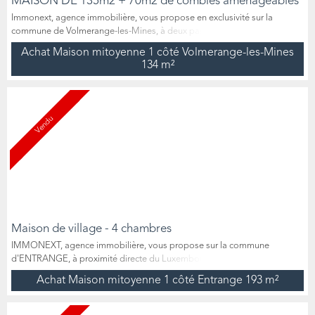
MAISON DE 135m2 + 70m2 de combles aménageables
Immonext, agence immobilière, vous propose en exclusivité sur la
commune de Volmerange-les-Mines, à deux pas de la gare et de la
frontière du Luxembourg, cette charmante maison bien construite en
Achat Maison mitoyenne 1 côté Volmerange-les-Mines
pierre, de 136 m² habitables + 70 m² de combles à aménager selon vos
134 m²
besoins, un sous-sol complet, un garage ainsi qu’un beau jardin arboré.
Édifiée sur un terrain de 530m², cette maison à fort...
Vendu
Maison de village - 4 chambres
IMMONEXT, agence immobilière, vous propose sur la commune
d'ENTRANGE, à proximité directe du Luxembourg, une maison
mitoyenne d'un coté de 193 m² habitables sur deux niveaux. Cette
Achat Maison mitoyenne 1 côté Entrange
193 m²
maison, construite sur un terrain de 520 m² comprenant une terrasse et
un jardin, est composée de deux niveaux. Au rez-de-chaussée, vous
trouverez une entrée, un vaste salon/séjour de plus de 48 m², une cuis...