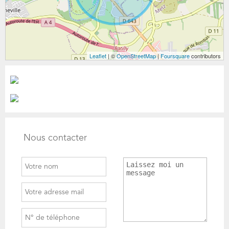
Leaflet
| ©
OpenStreetMap
|
Foursquare
contributors
Nous contacter