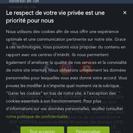
Vendredi 8h-19h
Samedi 8h-19h
Le respect de votre vie privée est une
✕
priorité pour nous
Mentions légales
Nous utilisons des cookies afin de vous offrir une expérience
Plan du site
Création site internet immobilier
optimale et une communication pertinente sur notre site. Grace
à ces technologies, nous pouvons vous proposer du contenu en
rapport avec vos centres d'intérêt. Ils nous permettent
également d'améliorer la qualité de nos services et la convivialité
de notre site internet. Nous utiliserons uniquement les données
personnelles pour lesquelles vous avez donné votre accord. Vous
pouvez les modifier à n'importe quel moment via la rubrique
SASU AGENCE IMMOBILIERE au capital de 43000 € située
10, rue du Moulin 57330 Kanfen • Téléphone 0382522760 •
"Gérer les cookies" en bas de notre site, à l'exception des
SIRET 821918091 • TVA FR 26 821918091 • Carte pro 5705 2016
cookies essentiels à son fonctionnement. Pour plus
000 014 855 délivrée par CCI DE MOSELLE 5 Rue Jean
Antoine Chaptal, 57070 Metz 57000 Metz • La société ne doit
d'informations sur vos données personnelles, veuillez consulter
recevoir ni détenir d'autres fonds, effets ou valeurs que ceux
notre politique de confidentialité
.
représentatifs de sa rémunération ou de sa commission •
RCP 147257856 auprès de MMA 99 avenue des Nations 57970
Yutz • Médiateur de la consommation : TRIBUNAL DE
Tout accepter
Personnaliser
THIONVILLE situé à 5, Quai Pierre Marchal Thionville 57100,