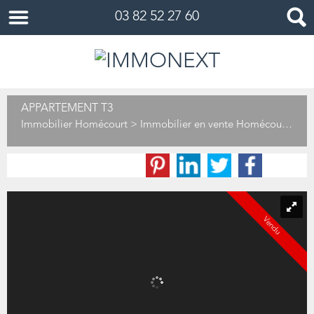
03 82 52 27 60
APPARTEMENT T3
Immobilier Homécourt
>
Immobilier en vente Homécourt
>
T3
Vendu