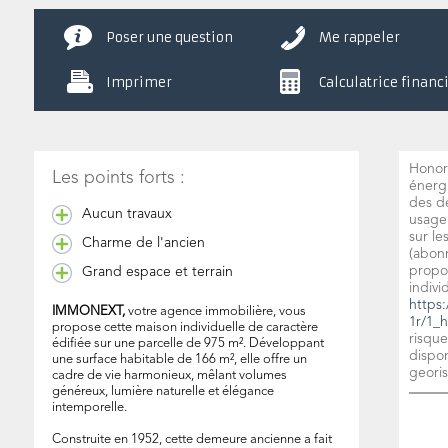
Poser une question
Me rappeler
Imprimer
Calculatrice financ
Honora
Les points forts :
énerg
des d
Aucun travaux
usage 
sur le
Charme de l'ancien
(abon
propo
Grand espace et terrain
indivi
https:
IMMONEXT,
votre agence immobilière, vous
1r/1_h
propose cette maison individuelle de caractère
risque
édifiée sur une parcelle de 975 m². Développant
dispon
une surface habitable de 166 m², elle offre un
georis
cadre de vie harmonieux, mêlant volumes
généreux, lumière naturelle et élégance
intemporelle.
Construite en 1952, cette demeure ancienne a fait