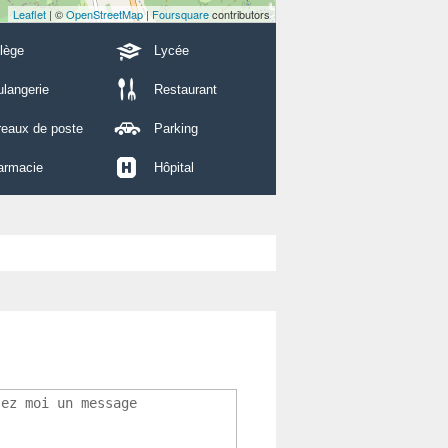
Leaflet
| ©
OpenStreetMap
|
Foursquare
contributors
lège
Lycée
langerie
Restaurant
reaux de poste
Parking
armacie
Hôpital