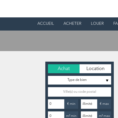
ACCUEIL
ACHETER
LOUER
FA
Achat
Location
Type de bien
€ min
€ max
m² min
m² max