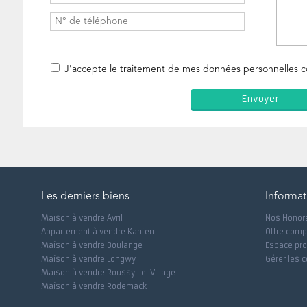
J'accepte le traitement de mes données personnelles
Les derniers biens
Informat
Maison à vendre Avril
Nos Honor
Appartement à vendre Kanfen
Offre comp
Maison à vendre Boulange
Espace pro
Maison à vendre Longwy
Gérer les 
Maison à vendre Roussy-le-Village
Maison à vendre Rodemack