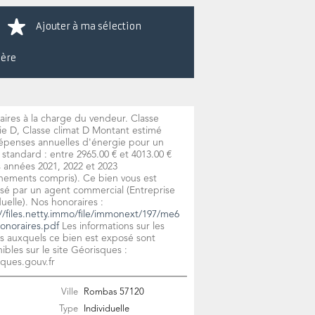
Ajouter à ma sélection
ière
ires à la charge du vendeur. Classe
ie D, Classe climat D Montant estimé
épenses annuelles d'énergie pour un
standard : entre 2965.00 € et 4013.00 €
s années 2021, 2022 et 2023
nements compris). Ce bien vous est
sé par un agent commercial (Entreprise
duelle). Nos honoraires :
//files.netty.immo/file/immonext/197/me6
onoraires.pdf
Les informations sur les
s auxquels ce bien est exposé sont
ibles sur le site Géorisques :
ques.gouv.fr
Ville
Rombas
57120
Type
Individuelle