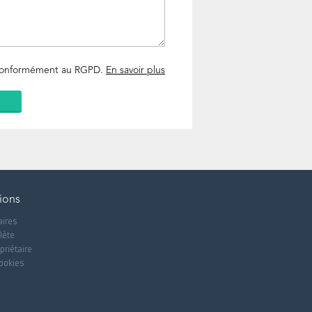
 conformément au RGPD.
En savoir plus
ions
aires
lète
priétaire
cookies