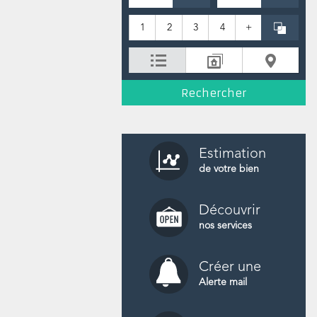
1
2
3
4
+
Estimation
de votre bien
Découvrir
nos services
Créer une
Alerte mail