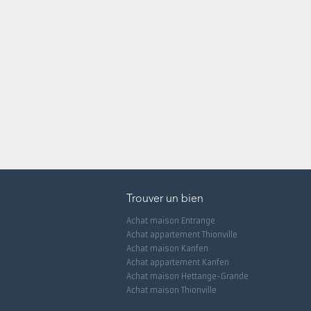
Trouver un bien
Achat maison Entrange
Achat appartement Thionville
Achat maison Kanfen
Achat appartement Kanfen
Achat maison Hettange-Grande
Achat maison Thionville