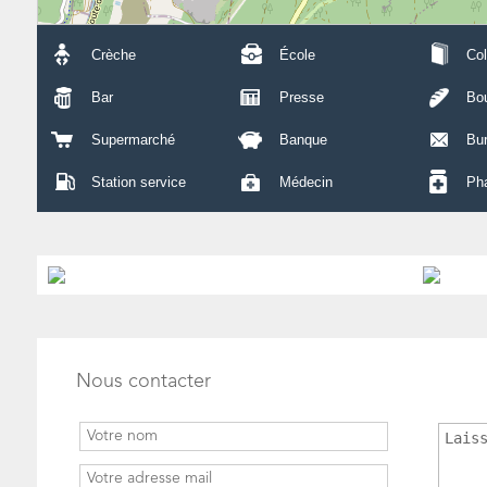
Crèche
École
Col
Bar
Presse
Bou
Supermarché
Banque
Bu
Station service
Médecin
Ph
Nous contacter