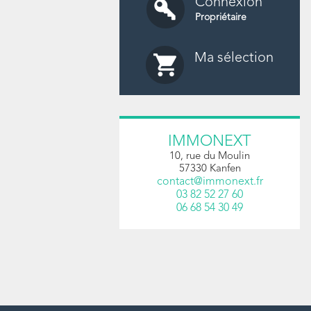
Connexion
Propriétaire
Ma sélection
1
2
3
4
5
6
IMMONEXT
10, rue du Moulin
57330
Kanfen
contact@immonext.fr
03 82 52 27 60
06 68 54 30 49