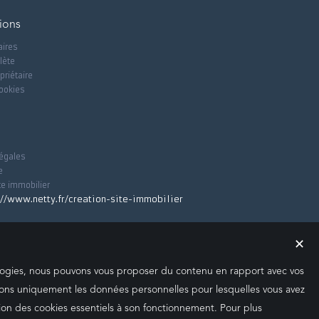
ions
aires
lète
priétaire
cookies
égales
e
te immobilier
✕
nologies, nous pouvons vous proposer du contenu en rapport avec vos
iserons uniquement les données personnelles pour lesquelles vous avez
ion des cookies essentiels à son fonctionnement. Pour plus