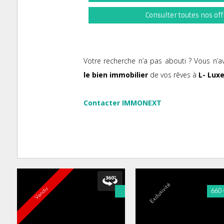
Consulter toutes nos off
Votre recherche n’a pas abouti ? Vous n’a
le bien immobilier
de vos rêves à
L- Lux
Contacter IMMONEXT
Exclusivité
Vendu
660 