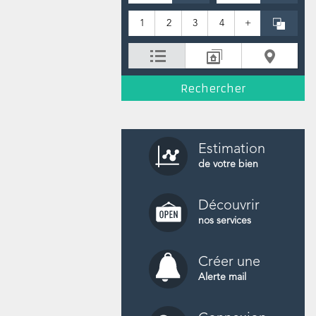
1
2
3
4
+
Estimation
de votre bien
Découvrir
nos services
Créer une
Alerte mail