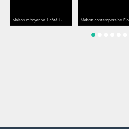
Maison mitoyenne 1 côté L- DUDELANGE
140 m²