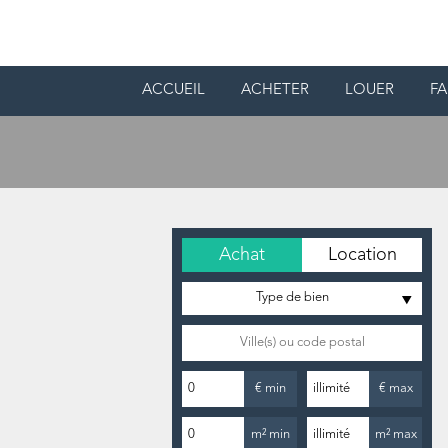
ACCUEIL
ACHETER
LOUER
FA
Achat
Location
Type de bien
€ min
€ max
m² min
m² max