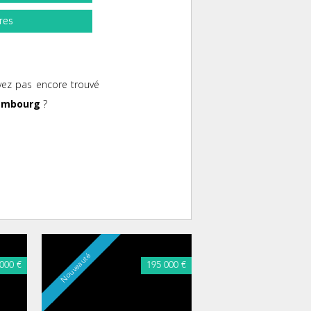
res
vez pas encore trouvé
embourg
?
A voir absolument
Nouveauté
000 €
195 000 €