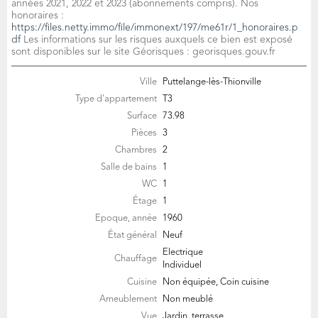
années 2021, 2022 et 2023 (abonnements compris). Nos
honoraires :
https://files.netty.immo/file/immonext/197/me61r/1_honoraires.p
df
Les informations sur les risques auxquels ce bien est exposé
sont disponibles sur le site Géorisques : georisques.gouv.fr
Ville
Puttelange-lès-Thionville
Type d'appartement
T3
Surface
73.98
Pièces
3
Chambres
2
Salle de bains
1
WC
1
Étage
1
Epoque, année
1960
État général
Neuf
Electrique
Chauffage
Individuel
Cuisine
Non équipée, Coin cuisine
Ameublement
Non meublé
Vue
Jardin, terrasse