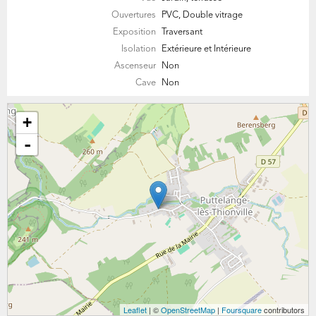
Ouvertures
PVC, Double vitrage
Exposition
Traversant
Isolation
Extérieure et Intérieure
Ascenseur
Non
Cave
Non
+
-
Leaflet
| ©
OpenStreetMap
|
Foursquare
contributors