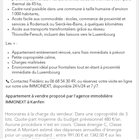
thermal de 45 ha,
Cadre rural paisible dans une commune à taille humaine d’environ
1 000 habitants,
Accès facile aux commodités : écoles, commerce de proximité et
services à Rodemack ou Sierck‑les‑Bains, à quelques kilomètres
Accès aux transports transfrontaliers grâce au réseau
Thionville‑Fensch, incluant des liaisons vers le Luxembourg
Les + :
Appartement entièrement rénové, sans frais immédiats à prévoir
Petite copropriété calme,
Charges maîtrisées
Environnement idéal pour frontaliers tout en étant à proximité
immédiate du Luxembourg
📞 Contactez Frédéric au 06 68 54 30 49, ou réservez votre visite en ligne
sur notre site IMMONEXT, disponible 24 h/24 et 7 j/7.
Appartement à vendre proposé par l'agence immobilière
IMMONEXT à Kanfen
Honoraires à la charge du vendeur. Dans une copropriété de 3
lots. Quote-part moyenne du budget prévisionnel 480 €/an.
Aucune procédure n'est en cours. Classe énergie C, Classe
climat A Montant estimé des dépenses annuelles d'énergie
pour un usage standard : entre 991.00 € et 1342.00 € sur les