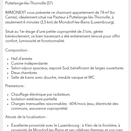
Puttelange‑lès‑Thionville (57)
IMMONEXT vous présente ce charmant appartement de 74 m² (loi
Carrez), idéalement situé rue Pasteur à Puttelange-lès-Thionville, à
seulement 6 minutes (3,5 km) de Mondorf‑les‑Bains (Luxembourg).
Situé au 1er étage d’une petite copropriété de 3 lots, gérée
bénévolement, ce bien traversant a été entièrement rénové pour offrir
confort, luminosité et fonctionnalité.
Composition :
Hall d’entrée
Cuisine indépendante
Salon-séjour spacieux, exposé Sud, bénéficiant de larges ouvertures
Deux chambres
Salle de bains avec douche, meuble vasque et WC
Prestations :
Chauffage électrique par radiateurs
Isolation extérieure partielle
Charges mensuelles raisonnables : 60 €/mois (eau, électricité des
communs, assurance copropriété)
Atouts de la localisation :
Excellente proximité avec le Luxembourg : à 4 km de la frontière, à
proximité de Mondorf-les-Bains et ses célèbres thermes et son parc