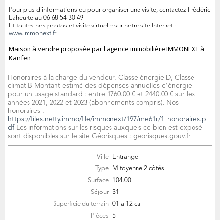
Pour plus d’informations ou pour organiser une visite, contactez Frédéric
Laheurte au 06 68 54 30 49
Et toutes nos photos et visite virtuelle sur notre site Internet :
www.immonext.fr
Maison à vendre proposée par l'agence immobilière IMMONEXT à
Kanfen
Honoraires à la charge du vendeur. Classe énergie D, Classe
climat B Montant estimé des dépenses annuelles d'énergie
pour un usage standard : entre 1760.00 € et 2440.00 € sur les
années 2021, 2022 et 2023 (abonnements compris). Nos
honoraires :
https://files.netty.immo/file/immonext/197/me61r/1_honoraires.p
df
Les informations sur les risques auxquels ce bien est exposé
sont disponibles sur le site Géorisques : georisques.gouv.fr
Ville
Entrange
Type
Mitoyenne 2 côtés
Surface
104.00
Séjour
31
Superficie du terrain
01 a 12 ca
Pièces
5