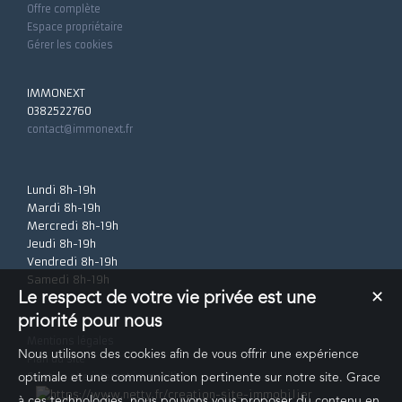
Offre complète
Espace propriétaire
Gérer les cookies
IMMONEXT
0382522760
contact@immonext.fr
Lundi 8h-19h
Mardi 8h-19h
Mercredi 8h-19h
Jeudi 8h-19h
Vendredi 8h-19h
Samedi 8h-19h
Le respect de votre vie privée est une
✕
priorité pour nous
Mentions légales
Nous utilisons des cookies afin de vous offrir une expérience
Plan du site
Création site internet immobilier
optimale et une communication pertinente sur notre site. Grace
à ces technologies, nous pouvons vous proposer du contenu en