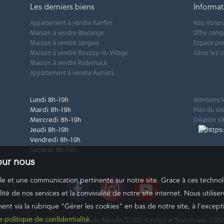
Les derniers biens
Informat
Appartement à vendre Kanfen
Nos Honor
Maison à vendre Boulange
Offre comp
Maison à vendre Longwy
Espace pro
Maison à vendre Roussy-le-Village
Gérer les 
Maison à vendre Rodemack
Appartement à vendre Aumetz
Lundi 8h-19h
Mentions l
Mardi 8h-19h
Plan du sit
Mercredi 8h-19h
Création si
Jeudi 8h-19h
Vendredi 8h-19h
Samedi 8h-19h
pour nous
male et une communication pertinente sur notre site. Grace à ces tech
ité de nos services et la convivialité de notre site internet. Nous util
t via la rubrique "Gérer les cookies" en bas de notre site, à l'except
e politique de confidentialité
.
 de 43000 € située 10, rue du Moulin 57330 Kanfen • Téléphone 03825