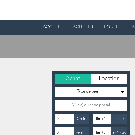
ACCUEIL
ACHETER
LOUER
FA
Achat
Location
Type de bien
€ min
€ max
m² min
m² max