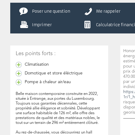
Poser une question
Me rappeler
Imprimer
Calculatrice financ
Honora
Les points forts :
énerg
estim
Climatisation
pour u
prix d
Domotique et store éléctrique
470.00
par u
Pompe à chaleur air/eau
indivi
https:
Belle maison contemporaine construite en 2022,
1r/1_h
située à Entrange, aux portes du Luxembourg.
risque
Toujours sous garanties décennales, cette
dispon
propriété allie élégance et sobriété. Développant
georis
une surface habitable de 126 m², elle offre des
prestations de qualité et des matériaux nobles, le
tout sur un terrain de 296 m² entièrement clôturé.
Au rez-de-chaussée, vous découvrirez un hall