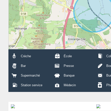
Crèche
École
Col
Bar
Presse
Bou
Supermarché
Banque
Bu
Station service
Médecin
Ph