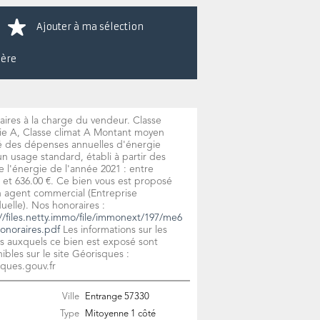
Ajouter à ma sélection
ière
ires à la charge du vendeur. Classe
ie A, Classe climat A Montant moyen
é des dépenses annuelles d'énergie
n usage standard, établi à partir des
e l'énergie de l'année 2021 : entre
 et 636.00 €. Ce bien vous est proposé
n agent commercial (Entreprise
duelle). Nos honoraires :
//files.netty.immo/file/immonext/197/me6
onoraires.pdf
Les informations sur les
s auxquels ce bien est exposé sont
ibles sur le site Géorisques :
ques.gouv.fr
Ville
Entrange
57330
Type
Mitoyenne 1 côté