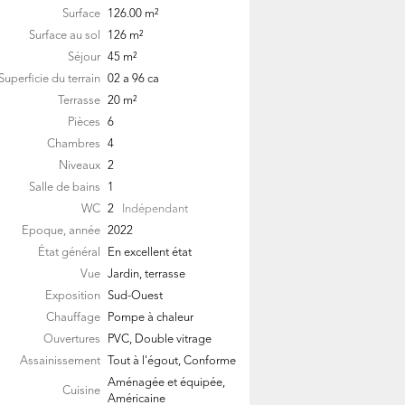
Surface
126.00
m²
Surface au sol
126
m²
Séjour
45
m²
Superficie du terrain
02 a 96 ca
Terrasse
20
m²
Pièces
6
Chambres
4
Niveaux
2
Salle de bains
1
WC
2
Indépendant
Epoque, année
2022
État général
En excellent état
Vue
Jardin, terrasse
Exposition
Sud-Ouest
Chauffage
Pompe à chaleur
Ouvertures
PVC, Double vitrage
Assainissement
Tout à l'égout, Conforme
Aménagée et équipée,
Cuisine
Américaine