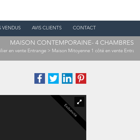
S VENDUS
AVIS CLIENTS
CONTACT
MAISON CONTEMPORAINE- 4 CHAMBRES
lier en vente Entrange
>
Maison Mitoyenne 1 côté en vente Entran
Exclusivité