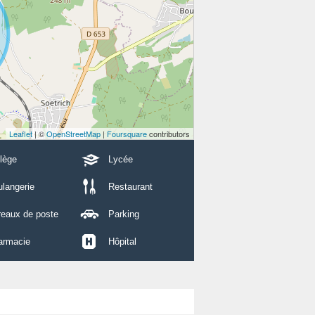
Leaflet
| ©
OpenStreetMap
|
Foursquare
contributors
lège
Lycée
langerie
Restaurant
reaux de poste
Parking
armacie
Hôpital