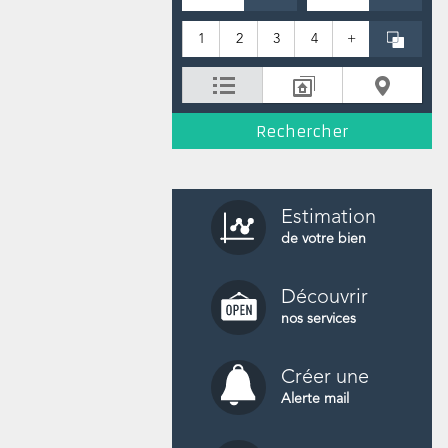
1
2
3
4
+
Estimation
de votre bien
Découvrir
nos services
Créer une
Alerte mail