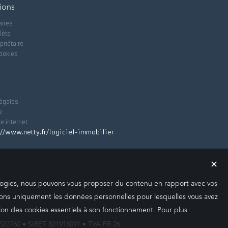
ions
aires
lète
priétaire
cookies
égales
e
te internet
✕
nologies, nous pouvons vous proposer du contenu en rapport avec vos
iserons uniquement les données personnelles pour lesquelles vous avez
ion des cookies essentiels à son fonctionnement. Pour plus
22760 • SIRET 821918091 • TVA FR 26