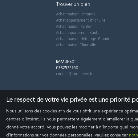
Trouver un bien
Achat maison Entrange
Achat appartement Thionville
Achat maison Kanfen
Achat appartement Kanfen
Achat maison Hettange-Grande
Achat maison Thionville
IMMONEXT
0382522760
contact@immonext.fr
Le respect de votre vie privée est une priorité 
Nous utilisons des cookies afin de vous offrir une expérience opti
centres d'intérêt. Ils nous permettent également d'améliorer la qual
donné votre accord. Vous pouvez les modifier à n'importe quel momen
d'informations sur vos données personnelles, veuillez consulter
notr
SASU AGENCE IMMOBILIERE au capital