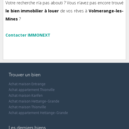
Votre recherche n’a pas abouti ? Vous n’avez pas encore trouvé
le bien immobilier à louer
de vos rêves à
Volmerange-les-
Mines
?
Contacter IMMONEXT
Trouver un bien
Achat maison Entrange
Achat appartement Thionville
Achat maison Kanfen
Achat maison Hettange-Grande
Achat maison Thionville
Achat appartement Hettange-Grande
Les derniers biens