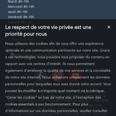
Mardi 8h-19h
Mercredi 8h-19h
Jeudi 8h-19h
Vendredi 8h-19h
Samedi 8h-19h
Le respect de votre vie privée est une
✕
priorité pour nous
Mentions légales
Nous utilisons des cookies afin de vous offrir une expérience
Plan du site
Création site internet immobilier
optimale et une communication pertinente sur notre site. Grace
à ces technologies, nous pouvons vous proposer du contenu en
rapport avec vos centres d'intérêt. Ils nous permettent
également d'améliorer la qualité de nos services et la convivialité
de notre site internet. Nous utiliserons uniquement les données
personnelles pour lesquelles vous avez donné votre accord. Vous
pouvez les modifier à n'importe quel moment via la rubrique
SASU AGENCE IMMOBILIERE au capital de 43000 € située
10, rue du Moulin 57330 Kanfen • Téléphone 0382522760 •
"Gérer les cookies" en bas de notre site, à l'exception des
SIRET 821918091 • TVA FR 26 821918091 • Carte pro 5705 2016
cookies essentiels à son fonctionnement. Pour plus
000 014 855 délivrée par CCI DE MOSELLE 5 Rue Jean
Antoine Chaptal, 57070 Metz 57000 Metz • La société ne doit
d'informations sur vos données personnelles, veuillez consulter
recevoir ni détenir d'autres fonds, effets ou valeurs que ceux