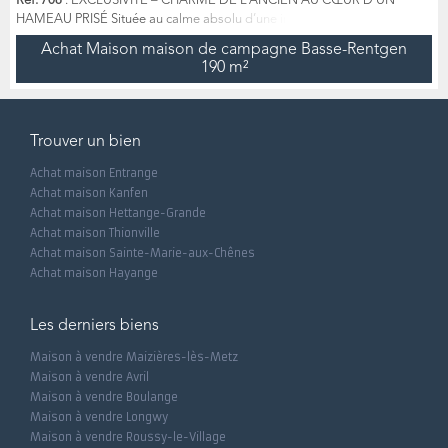
Ref. 708
: EXCLUSIVITÉ – CHARME DE L’ANCIEN AU CŒUR D’UN
HAMEAU PRISÉ Située au calme absolu d’une impasse au sein du
charmant hameau de Basse Rentgen (commune de Basse-Rentgen),
Achat Maison maison de campagne Basse-Rentgen
découvrez cette authentique maison de village pleine de caractère,
190 m²
accompagnée de sa vaste grange attenante. Édifiée sur un terrain de
955 m², cette propriété séduit immédiatement par son cachet de l’ancien
: volumes gén...
Trouver un bien
Achat maison Entrange
Achat maison Kanfen
Achat maison Hettange-Grande
Achat maison Thionville
Achat maison Sainte-Marie-aux-Chênes
Achat maison Hayange
Les derniers biens
Maison à vendre Maizières-lès-Metz
Maison à vendre Avril
Maison à vendre Boulange
Maison à vendre Longwy
Maison à vendre Roussy-le-Village