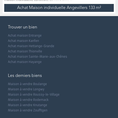
ouvert, avec une belle luminosité et un terrain généreux. Bien entretenue
Achat Maison individuelle Angevillers
133 m²
au fil des années, elle constitue aujourd’hui une base solide pour un
projet de rénovation réfléchi, avec en complément une réelle
opportunité de division en deux logements distincts. Orga...
Trouver un bien
Achat maison Entrange
Achat maison Kanfen
Achat maison Hettange-Grande
Achat maison Thionville
Achat maison Sainte-Marie-aux-Chênes
Achat maison Hayange
Les derniers biens
Maison à vendre Boulange
Maison à vendre Longwy
Maison à vendre Roussy-le-Village
Maison à vendre Rodemack
Maison à vendre Knutange
Maison à vendre Zoufftgen