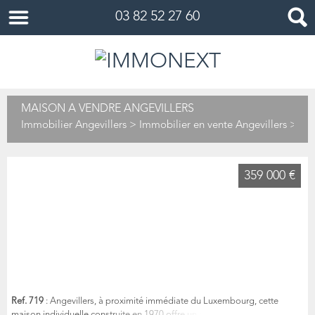
03 82 52 27 60
MAISON À VENDRE ANGEVILLERS
Immobilier Angevillers
>
Immobilier en vente Angevillers
> Mai
359 000 €
Ref. 719
: Angevillers, à proximité immédiate du Luxembourg, cette
maison individuelle construite en 1970 offre un cadre de vie calme et