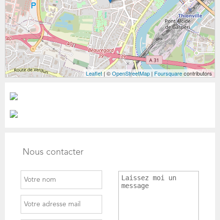
Leaflet
| ©
OpenStreetMap
|
Foursquare
contributors
Nous contacter