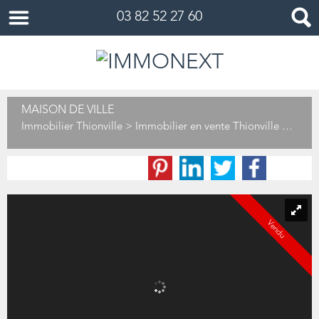
03 82 52 27 60
MAISON DE VILLE
Immobilier Thionville
>
Immobilier en vente Thionville
>
Maiso
Vendu