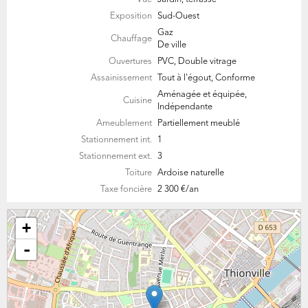
Exposition
Sud-Ouest
Gaz
Chauffage
De ville
Ouvertures
PVC, Double vitrage
Assainissement
Tout à l'égout, Conforme
Aménagée et équipée,
Cuisine
Indépendante
Ameublement
Partiellement meublé
Stationnement int.
1
Stationnement ext.
3
Toiture
Ardoise naturelle
Taxe foncière
2 300 €/an
+
-