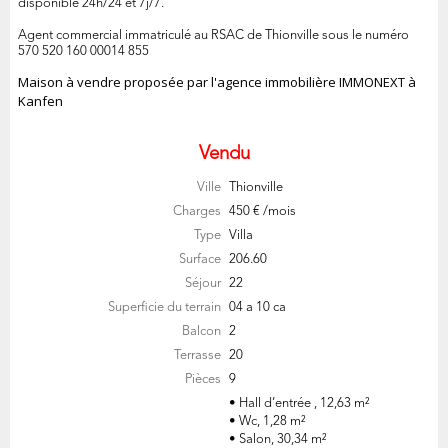
disponible 24h/24 et 7j/7.
Agent commercial immatriculé au RSAC de Thionville sous le numéro
570 520 160 00014 855
Maison à vendre proposée par l'agence immobilière IMMONEXT à
Kanfen
Vendu
Ville
Thionville
Charges
450 € /mois
Type
Villa
Surface
206.60
Séjour
22
Superficie du terrain
04 a 10 ca
Balcon
2
Terrasse
20
Pièces
9
• Hall d’entrée , 12,63 m²
• Wc, 1,28 m²
• Salon, 30,34 m²