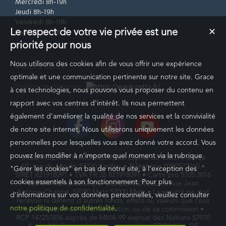
Mercredi 8h-19h
Jeudi 8h-19h
Vendredi 8h-19h
Le respect de votre vie privée est une
✕
Samedi 8h-19h
priorité pour nous
Nous utilisons des cookies afin de vous offrir une expérience
Mentions légales
Plan du site
optimale et une communication pertinente sur notre site. Grace
Création site immobilier
à ces technologies, nous pouvons vous proposer du contenu en
rapport avec vos centres d'intérêt. Ils nous permettent
également d'améliorer la qualité de nos services et la convivialité
de notre site internet. Nous utiliserons uniquement les données
personnelles pour lesquelles vous avez donné votre accord. Vous
pouvez les modifier à n'importe quel moment via la rubrique
SASU AGENCE IMMOBILIERE au capital de 43000 € située
10, rue du Moulin 57330 Kanfen • Téléphone 0382522760 •
"Gérer les cookies" en bas de notre site, à l'exception des
SIRET 821918091 • TVA FR 26 821918091 • Carte pro 5705 2016
cookies essentiels à son fonctionnement. Pour plus
000 014 855 délivrée par CCI DE MOSELLE 5 Rue Jean
Antoine Chaptal, 57070 Metz 57000 Metz • La société ne doit
d'informations sur vos données personnelles, veuillez consulter
recevoir ni détenir d'autres fonds, effets ou valeurs que ceux
notre politique de confidentialité
.
représentatifs de sa rémunération ou de sa commission •
RCP 147257856 auprès de MMA 99 avenue des Nations 57970