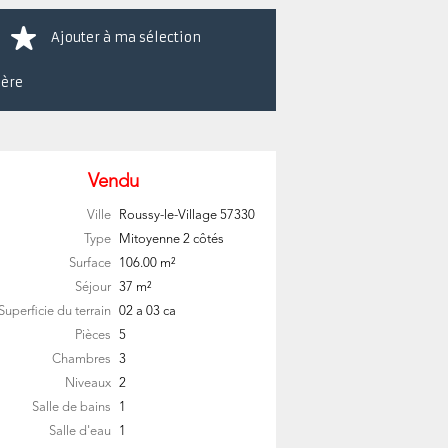
Ajouter à ma sélection
ière
Vendu
Ville
Roussy-le-Village
57330
Type
Mitoyenne 2 côtés
Surface
106.00
m²
Séjour
37
m²
Superficie du terrain
02 a 03 ca
Pièces
5
Chambres
3
Niveaux
2
Salle de bains
1
Salle d'eau
1