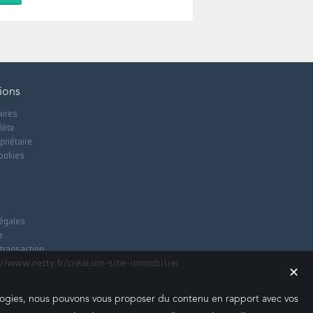
ions
aires
lète
priétaire
cookies
égales
e
 transaction
✕
nologies, nous pouvons vous proposer du contenu en rapport avec vos