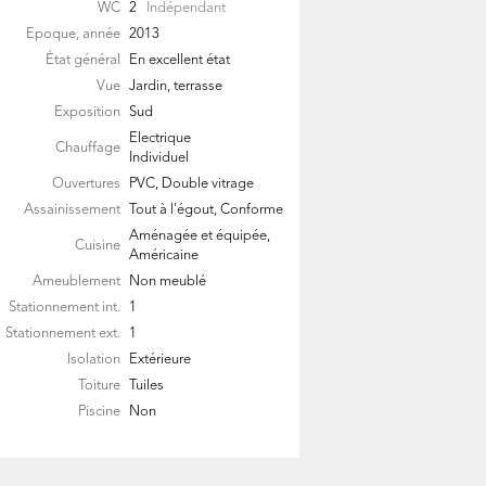
WC
2
Indépendant
Epoque, année
2013
État général
En excellent état
Vue
Jardin, terrasse
Exposition
Sud
Electrique
Chauffage
Individuel
Ouvertures
PVC, Double vitrage
Assainissement
Tout à l'égout, Conforme
Aménagée et équipée,
Cuisine
Américaine
Ameublement
Non meublé
Stationnement int.
1
Stationnement ext.
1
Isolation
Extérieure
Toiture
Tuiles
Piscine
Non