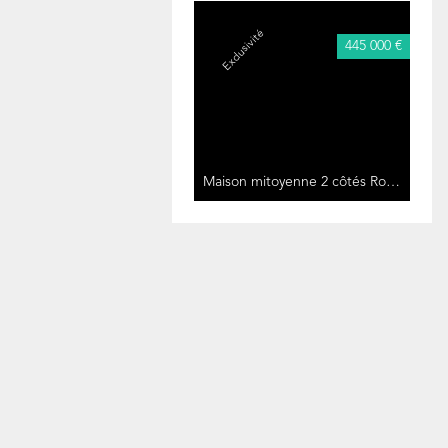
Exclusivité
445 000 €
Maison mitoyenne 2 côtés Roussy-le-Village