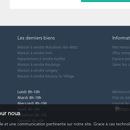
Les derniers biens
Informat
Maison à vendre Maizières-lès-Metz
Nos Honor
Maison à vendre Avril
Offre comp
Appartement à vendre Kanfen
Espace pro
Maison à vendre Boulange
Gérer les 
Maison à vendre Longwy
Maison à vendre Roussy-le-Village
Lundi 8h-19h
Mentions l
Mardi 8h-19h
Plan du sit
Mercredi 8h-19h
Logiciel de
Jeudi 8h-19h
pour nous
Vendredi 8h-19h
Samedi 8h-19h
male et une communication pertinente sur notre site. Grace à ces tech