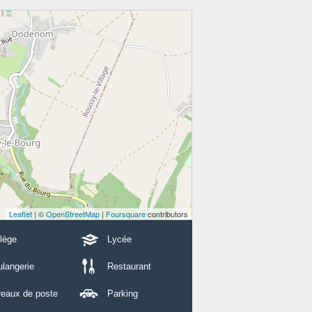
Leaflet
| ©
OpenStreetMap
|
Foursquare
contributors
lège
Lycée
langerie
Restaurant
reaux de poste
Parking