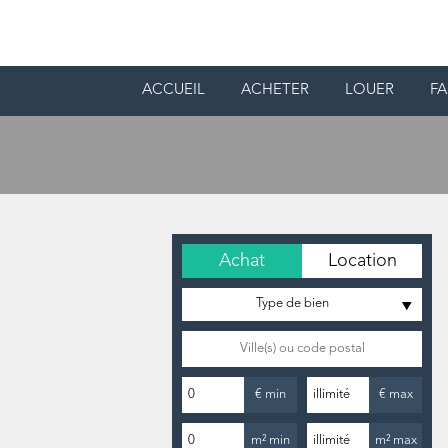
ACCUEIL
ACHETER
LOUER
FA
Achat
Location
Type de bien
€ min
€ max
m² min
m² max