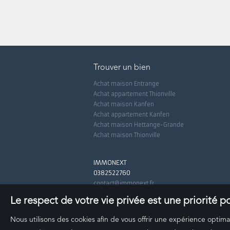
Trouver un bien
Achat maison Entrange
Achat appartement Thionville
Achat maison Kanfen
Achat appartement Kanfen
Achat maison Hettange-Grande
Achat maison Thionville
IMMONEXT
0382522760
contact@immonext.fr
Le respect de votre vie privée est une priorité 
Nous utilisons des cookies afin de vous offrir une expérience opti