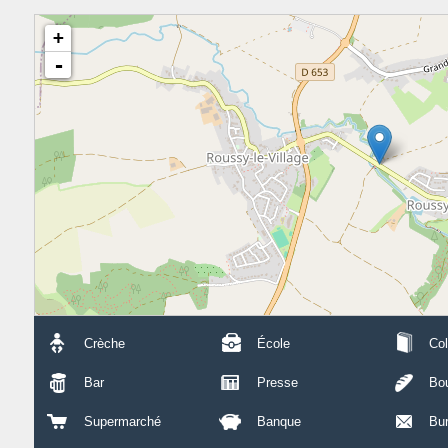
+
-
Crèche
École
Col
Bar
Presse
Bou
Supermarché
Banque
Bu