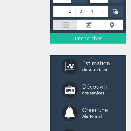
1
2
3
4
+
Estimation
de votre bien
Découvrir
nos services
Créer une
Alerte mail