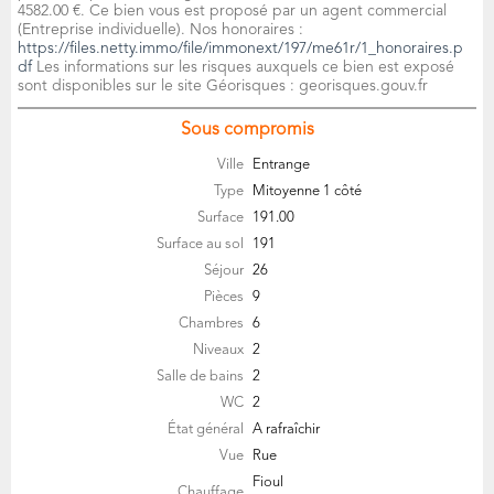
4582.00 €. Ce bien vous est proposé par un agent commercial
(Entreprise individuelle). Nos honoraires :
https://files.netty.immo/file/immonext/197/me61r/1_honoraires.p
df
Les informations sur les risques auxquels ce bien est exposé
sont disponibles sur le site Géorisques : georisques.gouv.fr
Sous compromis
Ville
Entrange
Type
Mitoyenne 1 côté
Surface
191.00
Surface au sol
191
Séjour
26
Pièces
9
Chambres
6
Niveaux
2
Salle de bains
2
WC
2
État général
A rafraîchir
Vue
Rue
Fioul
Chauffage