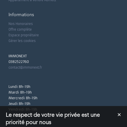
Appartement à vendre Aumetz
Informations
Nos Honoraires
Offre complète
Espace propriétaire
Gérer les cookies
IMMONEXT
0382522760
contact@immonext.fr
Lundi 8h-19h
Mardi 8h-19h
Mercredi 8h-19h
Jeudi 8h-19h
Vendredi 8h-19h
Le respect de votre vie privée est une
✕
Samedi 8h-19h
priorité pour nous