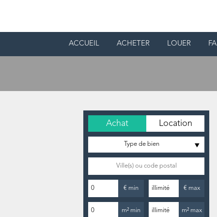
ACCUEIL
ACHETER
LOUER
FA
Achat
Location
Type de bien
€ min
€ max
m² min
m² max