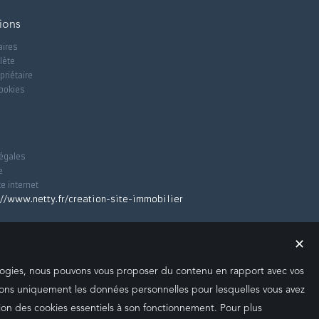
ions
aires
lète
priétaire
cookies
égales
e
te internet
✕
nologies, nous pouvons vous proposer du contenu en rapport avec vos
iserons uniquement les données personnelles pour lesquelles vous avez
ion des cookies essentiels à son fonctionnement. Pour plus