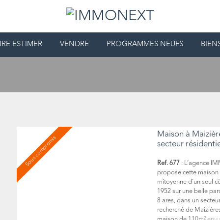
IRE ESTIMER
VENDRE
PROGRAMMES NEUFS
BIEN
Maison à Maizièr
Sous compromis
secteur résidentie
Ref. 677
: L’agence I
propose cette maison 
mitoyenne d’un seul cô
1952 sur une belle par
8 ares, dans un secteu
recherché de Maizières
maison de 110m² envir