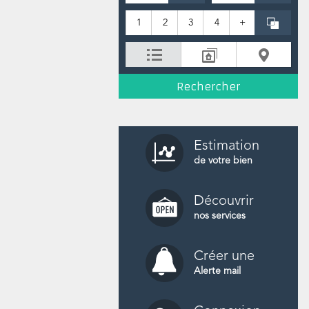
1
2
3
4
+
Estimation
de votre bien
Découvrir
nos services
Créer une
Alerte mail