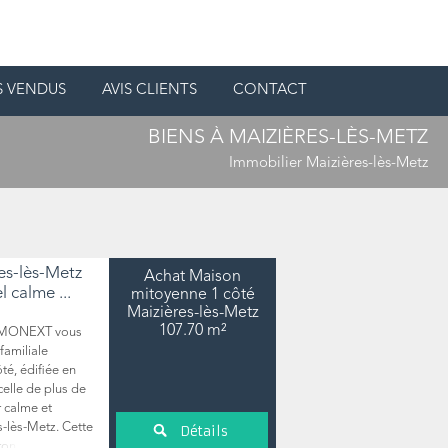
S VENDUS
AVIS CLIENTS
CONTACT
BIENS À MAIZIÈRES-LÈS-METZ
Immobilier Maizières-lès-Metz
es-lès-Metz
Achat Maison
l calme ...
mitoyenne 1 côté
Maizières-lès-Metz
107.70 m²
MMONEXT vous
familiale
té, édifiée en
celle de plus de
r calme et
-lès-Metz. Cette
Détails
on repose sur