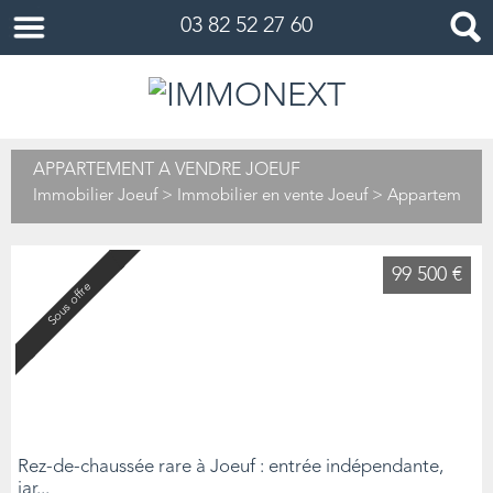
03 82 52 27 60
APPARTEMENT À VENDRE JOEUF
Immobilier Joeuf
>
Immobilier en vente Joeuf
> Appartement e
99 500 €
Sous offre
Rez-de-chaussée rare à Joeuf : entrée indépendante,
jar...