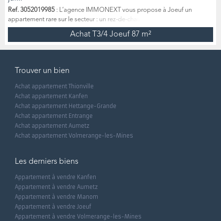
Ref. 3052019985
: L’agence IMMONEXT vous propose à Joeuf un
appartement rare sur le secteur : un rez-de-chaussée avec entrée
indépendante, terrasse et jardin privatif au calme, sans vis-à-vis.
Achat T3/4 Joeuf
87 m²
Développant environ 83 m² habitables, complétés par une entrée
indépendante d’environ 16 m², ce bien offre une surface utile
particulièrement intéressante à ce niveau de prix. Une belle opportunité,
aussi bien pou...
Trouver un bien
Achat appartement Thionville
Achat appartement Kanfen
Achat appartement Hettange-Grande
Achat appartement Entrange
Achat appartement Aumetz
Achat appartement Volmerange-les-Mines
Les derniers biens
Appartement à vendre Kanfen
Appartement à vendre Aumetz
Appartement à vendre Manom
Appartement à vendre Joeuf
Appartement à vendre Volmerange-les-Mines