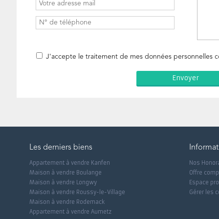
J'accepte le traitement de mes données personnelles
Les derniers biens
Informat
Appartement à vendre Kanfen
Nos Honor
Maison à vendre Boulange
Offre comp
Maison à vendre Longwy
Espace pro
Maison à vendre Roussy-le-Village
Gérer les 
Maison à vendre Rodemack
Appartement à vendre Aumetz