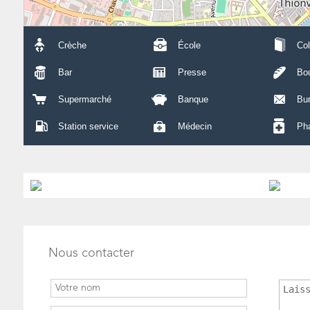
Crèche
École
Col
Bar
Presse
Bou
Supermarché
Banque
Bu
Station service
Médecin
Ph
Nous contacter