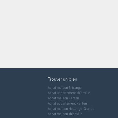
Trouver un bien
Achat maison Entrange
Achat appartement Thionville
Achat maison Kanfen
Achat appartement Kanfen
Achat maison Hettange-Grande
Achat maison Thionville