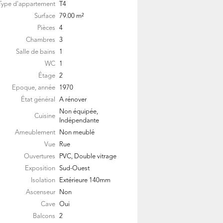
Type d'appartement
T4
Surface
79.00
m²
Pièces
4
Chambres
3
Salle de bains
1
WC
1
Étage
2
Epoque, année
1970
État général
A rénover
Non équipée,
Cuisine
Indépendante
Ameublement
Non meublé
Vue
Rue
Ouvertures
PVC, Double vitrage
Exposition
Sud-Ouest
Isolation
Extérieure 140mm
Ascenseur
Non
Cave
Oui
Balcons
2