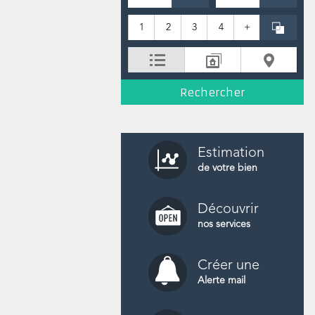
1
2
3
4
+
Estimation
de votre bien
Découvrir
nos services
Créer une
Alerte mail