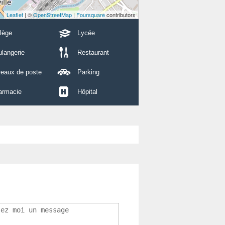
Leaflet
| ©
OpenStreetMap
|
Foursquare
contributors
lège
Lycée
langerie
Restaurant
reaux de poste
Parking
armacie
Hôpital