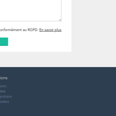
 conformément au RGPD.
En savoir plus
ions
aires
lète
priétaire
cookies