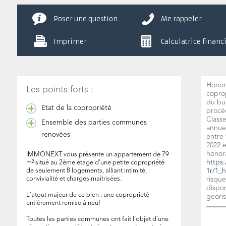
Poser une question
Me rappeler
Imprimer
Calculatrice financ
Honor
Les points forts :
copro
du bu
Etat de la copropriété
procéd
Class
Ensemble des parties communes
annue
renovées
entre 
2022 
honora
IMMONEXT vous présente un appartement de 79
https:
m² situé au 2ème étage d'une petite copropriété
de seulement 8 logements, alliant intimité,
1r/1_h
convivialité et charges maîtrisées.
risque
dispon
L'atout majeur de ce bien : une copropriété
georis
entièrement remise à neuf
Toutes les parties communes ont fait l'objet d'une