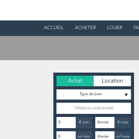
ACCUEIL
ACHETER
LOUER
FA
Achat
Location
Type de bien
€ min
€ max
m² min
m² max