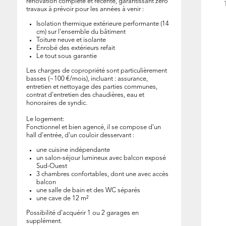
rénovation complète et récente, garantissant zéro
travaux à prévoir pour les années à venir :
Isolation thermique extérieure performante (14
cm) sur l'ensemble du bâtiment
Toiture neuve et isolante
Enrobé des extérieurs refait
Le tout sous garantie
Les charges de copropriété sont particulièrement
basses (~100 €/mois), incluant : assurance,
entretien et nettoyage des parties communes,
contrat d'entretien des chaudières, eau et
honoraires de syndic.
Le logement:
Fonctionnel et bien agencé, il se compose d'un
hall d'entrée, d'un couloir desservant :
une cuisine indépendante
un salon-séjour lumineux avec balcon exposé
Sud-Ouest
3 chambres confortables, dont une avec accès
balcon
une salle de bain et des WC séparés
une cave de 12 m²
Possibilité d'acquérir 1 ou 2 garages en
supplément.