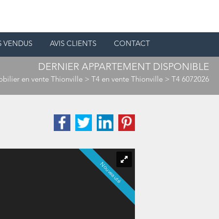
S VENDUS
AVIS CLIENTS
CONTACT
DERNIER APPARTEMENT DISPONIBLE
bilier en vente Thionville
>
T4 en vente Thionville
> T4 6072026
Nouveauté