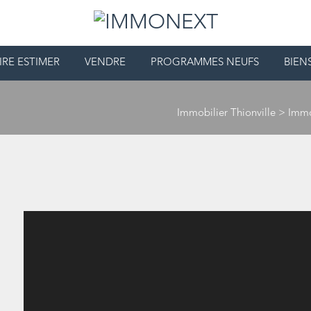
IRE ESTIMER
VENDRE
PROGRAMMES NEUFS
BIEN
Immobilier Thionville
>
Immo