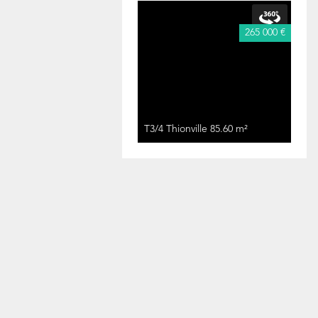
265 000 €
T3/4 Thionville
85.60 m²