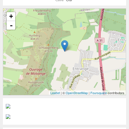
Cave
Oui
+
-
Leaflet
| ©
OpenStreetMap
|
Foursquare
contributors